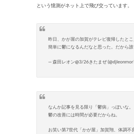
という憶測がネット上で飛び交っています。
昨日、かが屋の加賀がテレビ復帰したとこ
簡単に鬱になるんだなと思った。だから誰
— 森田レオン@3/26きたまぜ (@djleonmori
なんか記事を見る限り「鬱病」っぽいな。
鬱の改善には時間が必要だからね。
お笑い第7世代「かが屋」加賀翔、体調不