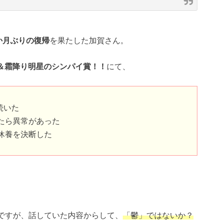
か月ぶりの復帰
を果たした加賀さん。
＆霜降り明星のシンパイ賞！！
にて、
続いた
たら異常があった
休養を決断した
ですが、話していた内容からして、
「鬱」ではないか？