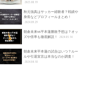
2025.08.19
秋元強真はサッカー経験者？戦績や
身長などプロフィールまとめ！
2024.09.29
朝倉未来vs平本蓮勝敗予想は？オッ
ズや倍率も徹底解説！
2024.05.14
朝倉未来平本蓮の試合はいつ？ルー
ルや引退宣言は本当なのか調査！
2024.04.18