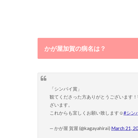
かが屋加賀の病名は？
「シンパイ賞」
観てくださった方ありがとうございます！
ざいます。
これからも宜しくお願い致します☺️
#シン
— かが屋 賀屋 (@kagayahirai)
March 21, 2