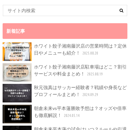
新着記事
ホワイト餃子湘南藤沢店の営業時間は？定休
日やメニューも紹介！
2025.08.20
ホワイト餃子湘南藤沢店駐車場はどこ？割引
サービスや料金まとめ！
2025.08.19
秋元強真はサッカー経験者？戦績や身長など
プロフィールまとめ！
2024.09.29
朝倉未来vs平本蓮勝敗予想は？オッズや倍率
も徹底解説！
2024.05.14
朝倉未来平本蓮の試合はいつ？ルールや引退