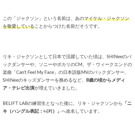
この「ジャクソン」という名前は、あの
マイケル・ジャクソン
を敬愛している
ことからつけた名前だそうです。
リキ・ジャクソンとして日本で活躍していた頃は、SHINeeのバ
ックダンサーや、ソニーやポカリのCM、ザ・ウィークエンドの
楽曲「Can’t Feel My Face」の日本語版MVのバックダンサー、
SHINeeのキッズダンサーを務めるなど、
8歳の頃からメディ
ア・テレビ出演
が増えていきました。
BELIFT LABの練習生となった後に、リキ・ジャクソンから
「ニ
キ（ハングル表記：니키）」
へ改名しています。