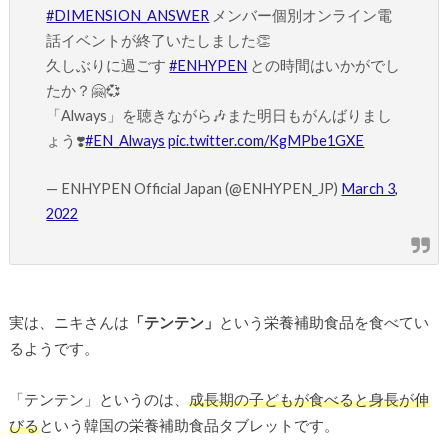
#DIMENSION_ANSWER
メンバー個別オンライン電
話イベントが終了いたしました👏
久しぶりに過ごす
#ENHYPEN
との時間はいかがでし
たか？🤗💞
「Always」を聴きながら🎶また明日もがんばりまし
ょう❣️
#EN_Always
pic.twitter.com/KgMPbe1GXE
— ENHYPEN Official Japan (@ENHYPEN_JP)
March 3,
2022
実は、ニキさんは
「テンテン」
という栄養補助食品を食べてい
るようです。
「テンテン」というのは、
成長期の子どもが食べると身長が伸
びる
という韓国の栄養補助食品タブレットです。