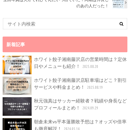
のあの人だった！
新着記事
ホワイト餃子湘南藤沢店の営業時間は？定休
日やメニューも紹介！
2025.08.20
ホワイト餃子湘南藤沢店駐車場はどこ？割引
サービスや料金まとめ！
2025.08.19
秋元強真はサッカー経験者？戦績や身長など
プロフィールまとめ！
2024.09.29
朝倉未来vs平本蓮勝敗予想は？オッズや倍率
も徹底解説！
2024.05.14