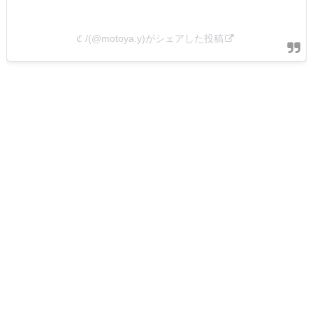
ℭ /(@motoya.y)がシェアした投稿