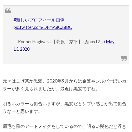
#新しいプロフィール画像
pic.twitter.com/DFmA8CZ8BC
— Kyohei Hagiwara 【萩原 京平】 (@pax12_k)
May
13, 2020
元々はこげ茶か黒髪、2020年9月からは金髪やシルバーぽいカ
ラーが多く見られましたが、最近は黒髪ですね。
明るいカラーも似合いますが、黒髪だとシブい感じが出て似合
うなーと思います。
眉毛も黒のアートメイクをしているので、明るい髪色だと浮き