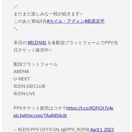
／
まだまだ楽しみな一戦が続きます✨
このあと第6試合
#カイル・アグォン
#萩原京平
＼
本日の
#RIZIN41
を各配信プラットフォームでPPV当
日チケット販売中✨
配信プラットフォーム
ABEMA
U-NEXT
RIZIN 100 CLUB
RIZIN LIVE
PPVチケット販売はコチラ
https://t.co/XQfIQt7z4e
pic.twitter.com/TAaRd56cIb
— RIZIN PPV OFFICIAL (@PPV_RIZIN)
April 1, 2023