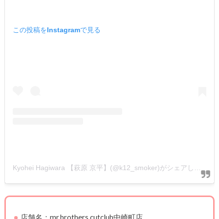
この投稿をInstagramで見る
Kyohei Hagiwara 【萩原 京平】(@k12_smoker)がシェアした投稿
店舗名：mr.brothers cutclub中崎町店